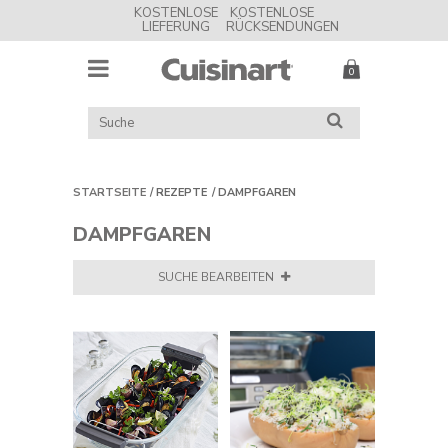
KOSTENLOSE
KOSTENLOSE
LIEFERUNG
RÜCKSENDUNGEN
MENU
Cuisinart
UK
KATALOG
SUCHE
DURCHSUCHEN
STARTSEITE
REZEPTE
DAMPFGAREN
DAMPFGAREN
SUCHE BEARBEITEN
FILTERN NACH:
Essen
Hauptgerichte