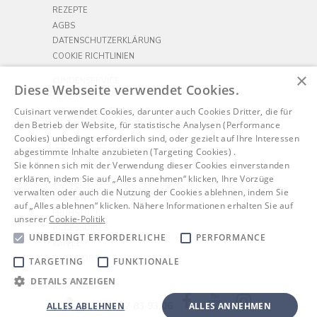
REZEPTE
AGBS
DATENSCHUTZERKLÄRUNG
COOKIE RICHTLINIEN
×
KUNDENSERVICE
Diese Webseite verwendet Cookies.
LIEFERUNG
Cuisinart verwendet Cookies, darunter auch Cookies Dritter, die für
RÜCKSENDUNGEN
den Betrieb der Website, für statistische Analysen (Performance
FAQ
Cookies) unbedingt erforderlich sind, oder gezielt auf Ihre Interessen
KONTAKTIERE UNS
abgestimmte Inhalte anzubieten (Targeting Cookies) .
IMPRESSUM
Sie können sich mit der Verwendung dieser Cookies einverstanden
erklären, indem Sie auf „Alles annehmen“ klicken, Ihre Vorzüge
ZUBEREITUNG
verwalten oder auch die Nutzung der Cookies ablehnen, indem Sie
KOCHEN
auf „Alles ablehnen“ klicken. Nähere Informationen erhalten Sie auf
FRÜHSTÜCK
unserer
Cookie-Politik
ACCESSOIRES
UNBEDINGT ERFORDERLICHE
PERFORMANCE
KAFFEE
OUTDOORS
TARGETING
FUNKTIONALE
DETAILS ANZEIGEN
Facebook
YouTube
Instagram
+33 3 27 83 93 06
ALLES ABLEHNEN
ALLES ANNEHMEN