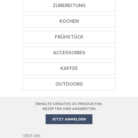
ZUBEREITUNG
GEWÜRZMÜHLEN
KOCHEN
EISMASCHINEN
GRILLS
FRÜHSTÜCK
STABMIXER
PLANCHA GRILLS
WASSERKOCHER
ACCESSOIRES
MINI STANDMIXER
DAMPFGARER
TOASTER
WEINÖFFNER
STANDMIXER
KAFFEE
REISKOCHER
SAFTPRESSEN
GEWÜRZMÜHLEN
SMOOTHIE MAKER
KAFFEEMASCHINEN
PIZZAOFEN
OUTDOORS
KOCHGESCHIRR
HANDMIXER
KAFFEEMÜHLE
AIR FRYER
ERHALTE UPDATES ZU PRODUKTEN,
PRÄZISIONS-KÜCHENMASCHINE
MINIBACKOFEN
REZEPTEN UND ANGEBOTEN
JETZT ANMELDEN
ÜBER UNS