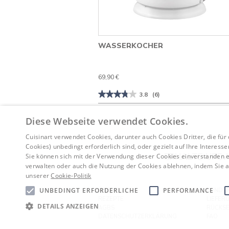
WASSERKOCHER
69,90 €
★★★★★
★★★★★
3.8
(6)
3.8
von
5
Diese Webseite verwendet Cookies.
Sternen.
Bewertungen
Cuisinart verwendet Cookies, darunter auch Cookies Dritter, die für
lesen
für
Cookies) unbedingt erforderlich sind, oder gezielt auf Ihre Interess
Wasserkocher
ERHALTE UPDA
Sie können sich mit der Verwendung dieser Cookies einverstanden er
verwalten oder auch die Nutzung der Cookies ablehnen, indem Sie au
unserer
Cookie-Politik
UNBEDINGT ERFORDERLICHE
PERFORMANCE
ÜBER UNS
KUNDEN
REZEPTE
LIEFER
DETAILS ANZEIGEN
AGBS
RÜCKS
DATENSCHUTZERKLÄRUNG
FAQ
COOKIE RICHTLINIEN
KONTAK