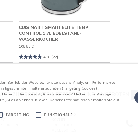
CUISINART SMARTELITE TEMP
CONTROL 1,7L EDELSTAHL-
WASSERKOCHER
109,90 €
★★★★★
★★★★★
4.8
(22)
4.8
von
5
Sternen.
Bewertungen
 den Betrieb der Website, für statistische Analysen (Performance
lesen
für
en abgestimmte Inhalte anzubieten (Targeting Cookies) .
Cuisinart
TES ZU PRODUKTEN, REZEPTEN UND ANGEBOTEN
klären, indem Sie auf „Alles annehmen“ klicken, Ihre Vorzüge
SmartElite
Temp
f „Alles ablehnen“ klicken. Nähere Informationen erhalten Sie auf
Control
1,7L
Edelstahl-
TARGETING
FUNKTIONALE
SERVICE
ZUBEREITUNG
Wasserkocher
UNG
KOCHEN
ENDUNGEN
FRÜHSTÜCK
ACCESSOIRES
TIERE UNS
KAFFEE