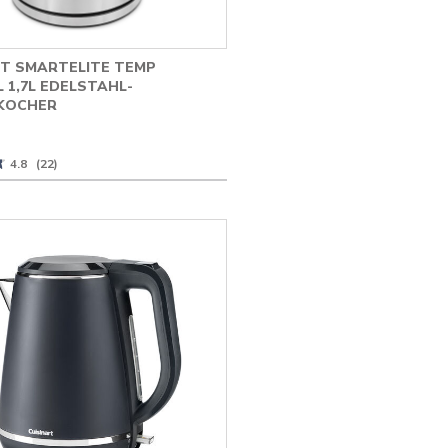
RT SMARTELITE TEMP
 1,7L EDELSTAHL-
KOCHER
★
★
4.8
(22)
n
r