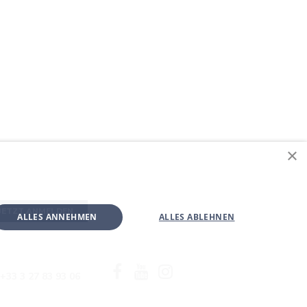
×
JETZT ANMELDEN
ALLES ANNEHMEN
ALLES ABLEHNEN
Facebook
YouTube
Instagram
+33 3 27 83 93 06