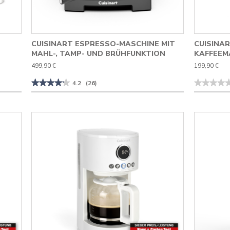
CUISINART ESPRESSO-MASCHINE MIT
CUISINA
MAHL-, TAMP- UND BRÜHFUNKTION
KAFFEEM
499,90 €
199,90 €
★★★★★
★★★★★
★★★★
★★★★
4.2
(26)
4.2
Kein
von
Beurteilungs
5
für
Sternen.
Cuisinart
Bewertungen
One
lesen
Cup
für
Grind
Cuisinart
and
Espresso-
Brew
Maschine
Kaffeemasch
mit
Mahl-,
Tamp-
und
Brühfunktion