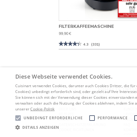
FILTERKAFFEEMASCHINE
99,90 €
★★★★★
★★★★★
4.3
(331)
4.3
von
5
Sternen.
Bewertungen
lesen
für
Diese Webseite verwendet Cookies.
Filterkaffeemaschine
Cuisinart verwendet Cookies, darunter auch Cookies Dritter, die für
ERHALTE UPDA
Cookies) unbedingt erforderlich sind, oder gezielt auf Ihre Interess
Sie können sich mit der Verwendung dieser Cookies einverstanden er
verwalten oder auch die Nutzung der Cookies ablehnen, indem Sie au
unserer
Cookie-Politik
ÜBER UNS
KUNDEN
REZEPTE
LIEFER
UNBEDINGT ERFORDERLICHE
PERFORMANCE
AGBS
RÜCKS
DATENSCHUTZERKLÄRUNG
FAQ
DETAILS ANZEIGEN
COOKIE RICHTLINIEN
KONTAK
IMPRE