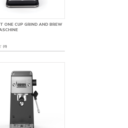
RT ONE CUP GRIND AND BREW
ASCHINE
★
★
(0)
wert
ine