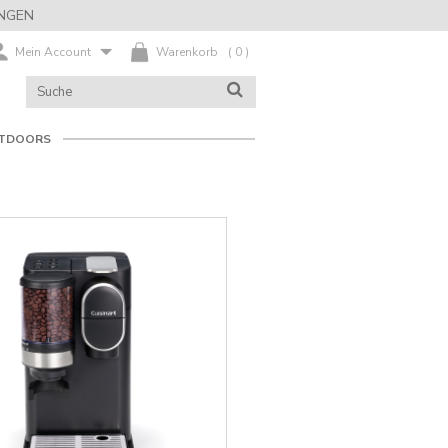
NGEN
Mein Account
Warenkorb
(
0
)
KATALOG
SUCHE
DURCHSUCHEN
TDOORS