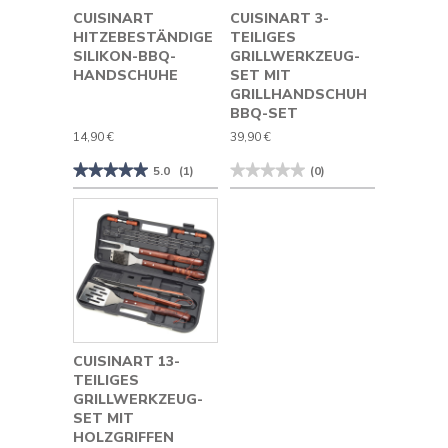
CUISINART
CUISINART 3-
HITZEBESTÄNDIGE
TEILIGES
SILIKON-BBQ-
GRILLWERKZEUG-
HANDSCHUHE
SET MIT
GRILLHANDSCHUH
BBQ-SET
14,90 €
39,90 €
★★★★★
★★★★★
★★★★★
★★★★★
5.0
(1)
(0)
5
Kein
von
Beurteilungswert
5
für
Sternen.
Cuisinart
Bewertungen
3-
lesen
teiliges
für
Grillwerkzeug-
Cuisinart
Set
hitzebeständige
mit
Silikon-
Grillhandschuh
BBQ-
BBQ-
Handschuhe
Set
CUISINART 13-
TEILIGES
GRILLWERKZEUG-
SET MIT
HOLZGRIFFEN