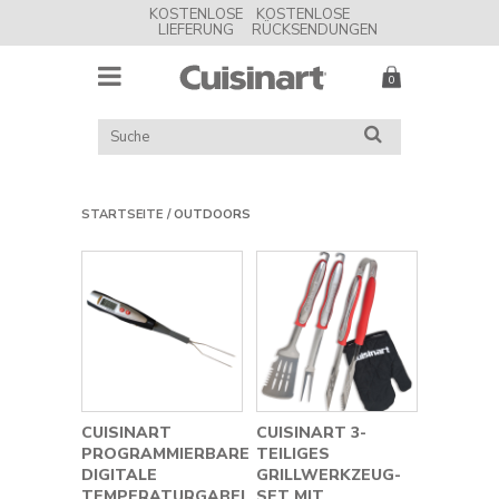
KOSTENLOSE
KOSTENLOSE
LIEFERUNG
RÜCKSENDUNGEN
MENU
Cuisinart
UK
KATALOG
SUCHE
DURCHSUCHEN
STARTSEITE
OUTDOORS
CUISINART
CUISINART 3-
PROGRAMMIERBARE
TEILIGES
DIGITALE
GRILLWERKZEUG-
TEMPERATURGABEL
SET MIT