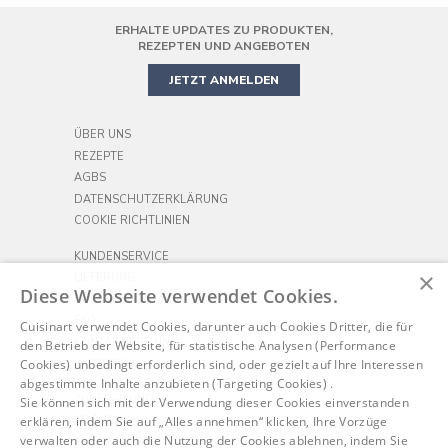
AIR FRYER
ERHALTE UPDATES ZU PRODUKTEN,
PRÄZISIONS-KÜCHENMASCHINE
MINIBACKOFEN
REZEPTEN UND ANGEBOTEN
JETZT ANMELDEN
ÜBER UNS
REZEPTE
AGBS
DATENSCHUTZERKLÄRUNG
COOKIE RICHTLINIEN
KUNDENSERVICE
×
LIEFERUNG
Diese Webseite verwendet Cookies.
RÜCKSENDUNGEN
FAQ
Cuisinart verwendet Cookies, darunter auch Cookies Dritter, die für
KONTAKTIERE UNS
den Betrieb der Website, für statistische Analysen (Performance
Cookies) unbedingt erforderlich sind, oder gezielt auf Ihre Interessen
IMPRESSUM
abgestimmte Inhalte anzubieten (Targeting Cookies) .
ZUBEREITUNG
Sie können sich mit der Verwendung dieser Cookies einverstanden
erklären, indem Sie auf „Alles annehmen“ klicken, Ihre Vorzüge
KOCHEN
verwalten oder auch die Nutzung der Cookies ablehnen, indem Sie
FRÜHSTÜCK