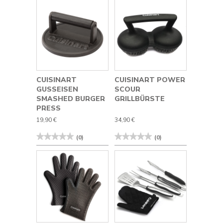
5
für
Sternen.
Cuisinart
Bewertungen
3-
lesen
teiliges
für
Pizza-
Cuisinart
Grillset
20-
teiliges
Deluxe
Edelstahl-
Grillwerkzeug-
Set
CUISINART
CUISINART POWER
GUSSEISEN
SCOUR
SMASHED BURGER
GRILLBÜRSTE
PRESS
19,90 €
34,90 €
★★★★★
★★★★★
★★★★★
★★★★★
(0)
(0)
Kein
Kein
Beurteilungswert
Beurteilungswert
für
für
Cuisinart
Cuisinart
Gusseisen
Power
Smashed
Scour
Burger
Grillbürste
Press