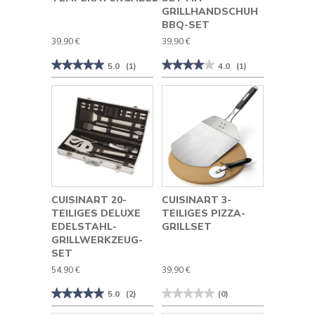
GRILLHANDSCHUH
BBQ-SET
39,90 €
39,90 €
★★★★★
★★★★★
★★★★★
★★★★★
5.0
(1)
4.0
(1)
5
4
von
von
5
5
Sternen.
Sternen.
Bewertungen
Bewertungen
lesen
lesen
für
für
Cuisinart
Cuisinart
Programmierbare
3-
Digitale
teiliges
Temperaturgabel
Grillwerkzeug-
Set
mit
Grillhandschuh
CUISINART 20-
CUISINART 3-
BBQ-
TEILIGES DELUXE
TEILIGES PIZZA-
Set
EDELSTAHL-
GRILLSET
GRILLWERKZEUG-
SET
54,90 €
39,90 €
★★★★★
★★★★★
★★★★★
★★★★★
5.0
(2)
(0)
5
Kein
von
Beurteilungswert