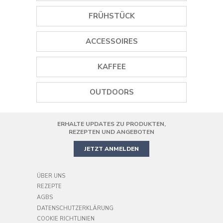
EISMASCHINEN
GRILLS
FRÜHSTÜCK
STABMIXER
PLANCHA GRILLS
WASSERKOCHER
ACCESSOIRES
MINI STANDMIXER
DAMPFGARER
TOASTER
WEINÖFFNER
STANDMIXER
KAFFEE
REISKOCHER
SAFTPRESSEN
GEWÜRZMÜHLEN
SMOOTHIE MAKER
KAFFEEMASCHINEN
PIZZAOFEN
OUTDOORS
KOCHGESCHIRR
HANDMIXER
KAFFEEMÜHLE
AIR FRYER
ERHALTE UPDATES ZU PRODUKTEN,
PRÄZISIONS-KÜCHENMASCHINE
MINIBACKOFEN
REZEPTEN UND ANGEBOTEN
JETZT ANMELDEN
ÜBER UNS
REZEPTE
AGBS
DATENSCHUTZERKLÄRUNG
COOKIE RICHTLINIEN