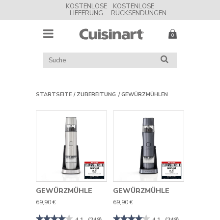
KOSTENLOSE
KOSTENLOSE
LIEFERUNG
RÜCKSENDUNGEN
MENU
Cuisinart
UK
KATALOG
SUCHE
DURCHSUCHEN
STARTSEITE
ZUBEREITUNG
GEWÜRZMÜHLEN
GEWÜRZMÜHLE
GEWÜRZMÜHLE
69,90 €
69,90 €
★★★★★
★★★★★
★★★★★
★★★★★
4.1
(248)
4.1
(248)