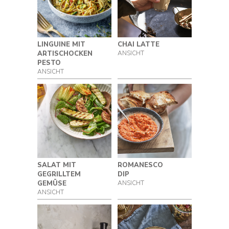
kochendem Wasser übergießen, bis er
verwelkt ist. Leicht abkühlen lassen und
die überschüssige Flüssigkeit mit den
Händen ausdrücken.
LINGUINE MIT
CHAI LATTE
Desserts
ARTISCHOCKEN
ANSICHT
Hauptgerichte
PESTO
ANSICHT
Produkt
Alles
zurücksetzen
Dampfgarer
Eismaschinen & Joghurt Zubereiter
Grills
Kaffee & Tee
SALAT MIT
ROMANESCO
GEGRILLTEM
DIP
Küchenmaschinen & Zerkleinerer
GEMÜSE
ANSICHT
Mixer
ANSICHT