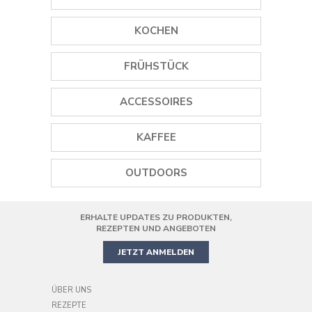
GEWÜRZMÜHLEN
KOCHEN
EISMASCHINEN
GRILLS
FRÜHSTÜCK
STABMIXER
PLANCHA GRILLS
WASSERKOCHER
ACCESSOIRES
MINI STANDMIXER
DAMPFGARER
TOASTER
WEINÖFFNER
STANDMIXER
KAFFEE
REISKOCHER
SAFTPRESSEN
GEWÜRZMÜHLEN
SMOOTHIE MAKER
KAFFEEMASCHINEN
PIZZAOFEN
OUTDOORS
KOCHGESCHIRR
HANDMIXER
KAFFEEMÜHLE
AIR FRYER
ERHALTE UPDATES ZU PRODUKTEN,
PRÄZISIONS-KÜCHENMASCHINE
MINIBACKOFEN
REZEPTEN UND ANGEBOTEN
JETZT ANMELDEN
ÜBER UNS
REZEPTE