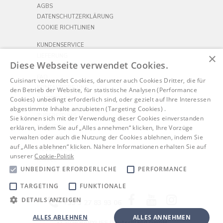
AGBS
DATENSCHUTZERKLÄRUNG
COOKIE RICHTLINIEN
KUNDENSERVICE
×
LIEFERUNG
Diese Webseite verwendet Cookies.
RÜCKSENDUNGEN
FAQ
Cuisinart verwendet Cookies, darunter auch Cookies Dritter, die für
KONTAKTIERE UNS
den Betrieb der Website, für statistische Analysen (Performance
IMPRESSUM
Cookies) unbedingt erforderlich sind, oder gezielt auf Ihre Interessen
abgestimmte Inhalte anzubieten (Targeting Cookies) .
ZUBEREITUNG
Sie können sich mit der Verwendung dieser Cookies einverstanden
KOCHEN
erklären, indem Sie auf „Alles annehmen“ klicken, Ihre Vorzüge
verwalten oder auch die Nutzung der Cookies ablehnen, indem Sie
FRÜHSTÜCK
auf „Alles ablehnen“ klicken. Nähere Informationen erhalten Sie auf
ACCESSOIRES
unserer
Cookie-Politik
KAFFEE
UNBEDINGT ERFORDERLICHE
PERFORMANCE
OUTDOORS
TARGETING
FUNKTIONALE
Facebook
YouTube
Instagram
DETAILS ANZEIGEN
+33 3 27 83 93 06
ALLES ABLEHNEN
ALLES ANNEHMEN
©
2026 BABYLISS Deutschland GmbH