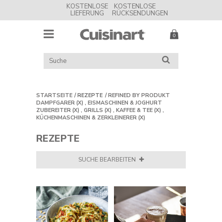
KOSTENLOSE
KOSTENLOSE
LIEFERUNG
RÜCKSENDUNGEN
MENU
Cuisinart
UK
KATALOG
SUCHE
DURCHSUCHEN
STARTSEITE
REZEPTE
REFINED BY
PRODUKT
DAMPFGARER
(X)
,
EISMASCHINEN & JOGHURT
ZUBEREITER
(X)
,
GRILLS
(X)
,
KAFFEE & TEE
(X)
,
KÜCHENMASCHINEN & ZERKLEINERER
(X)
REZEPTE
SUCHE BEARBEITEN
FILTERN NACH:
Essen
Den Spinat in ein Sieb geben und mit