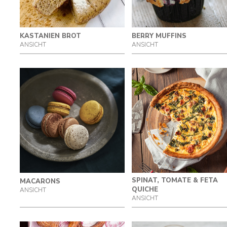
KASTANIEN BROT
BERRY MUFFINS
ANSICHT
ANSICHT
SPINAT, TOMATE & FETA
MACARONS
QUICHE
ANSICHT
ANSICHT