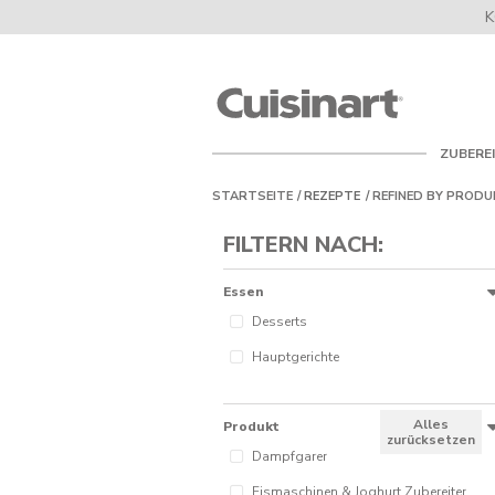
K
Cuisinart
UK
ZUBERE
STARTSEITE
REZEPTE
REFINED BY
PRODU
FILTERN NACH:
Essen
Desserts
Hauptgerichte
Alles
Produkt
zurücksetzen
Dampfgarer
Eismaschinen & Joghurt Zubereiter