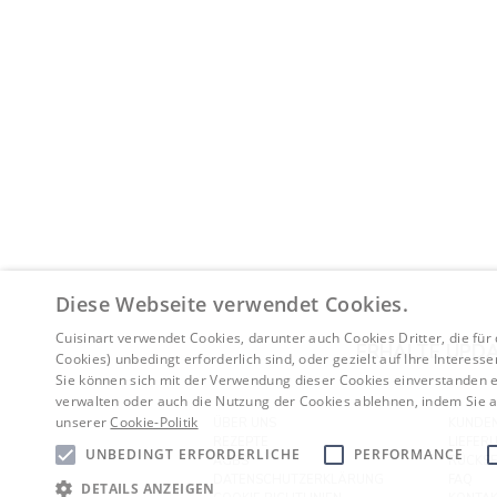
Diese Webseite verwendet Cookies.
Cuisinart verwendet Cookies, darunter auch Cookies Dritter, die für
ERHALTE UPDA
Cookies) unbedingt erforderlich sind, oder gezielt auf Ihre Interess
Sie können sich mit der Verwendung dieser Cookies einverstanden er
verwalten oder auch die Nutzung der Cookies ablehnen, indem Sie au
unserer
Cookie-Politik
ÜBER UNS
KUNDEN
REZEPTE
LIEFER
UNBEDINGT ERFORDERLICHE
PERFORMANCE
AGBS
RÜCKS
DATENSCHUTZERKLÄRUNG
FAQ
DETAILS ANZEIGEN