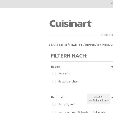
K
Cuisinart
UK
ZUBERE
STARTSEITE
REZEPTE
REFINED BY
PRODU
FILTERN NACH:
Essen
Desserts
Hauptgerichte
Alles
Produkt
zurücksetzen
Dampfgarer
Eismaschinen & Joghurt Zubereiter