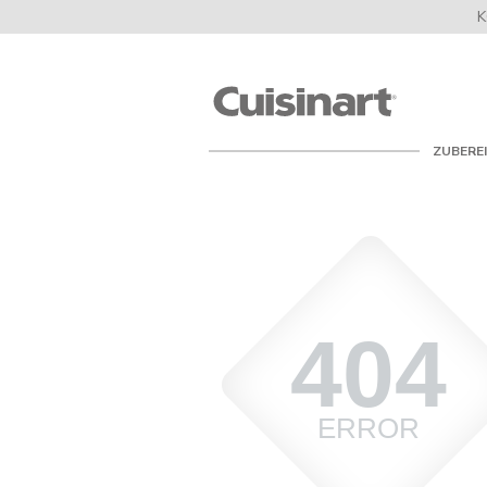
K
Cuisinart
UK
ZUBERE
404
ERROR