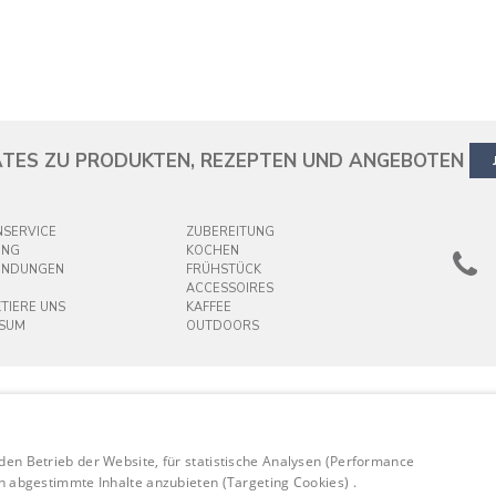
TES ZU PRODUKTEN, REZEPTEN UND ANGEBOTEN
SERVICE
ZUBEREITUNG
UNG
KOCHEN
ENDUNGEN
FRÜHSTÜCK
ACCESSOIRES
TIERE UNS
KAFFEE
SSUM
OUTDOORS
 den Betrieb der Website, für statistische Analysen (Performance
en abgestimmte Inhalte anzubieten (Targeting Cookies) .