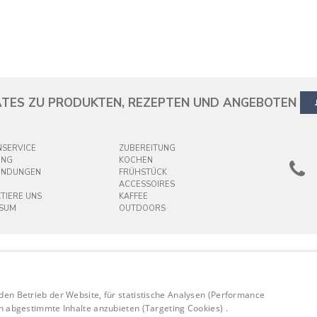
TES ZU PRODUKTEN, REZEPTEN UND ANGEBOTEN
SERVICE
ZUBEREITUNG
UNG
KOCHEN
ENDUNGEN
FRÜHSTÜCK
ACCESSOIRES
TIERE UNS
KAFFEE
SSUM
OUTDOORS
 den Betrieb der Website, für statistische Analysen (Performance
en abgestimmte Inhalte anzubieten (Targeting Cookies) .