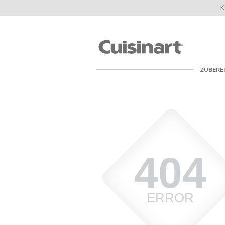
K
Cuisinart
UK
ZUBERE
404
ERROR