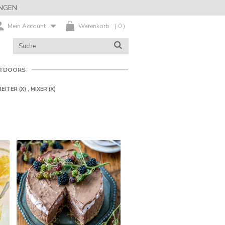
NGEN
Mein Account
Warenkorb
(
0
)
KATALOG
SUCHE
DURCHSUCHEN
TDOORS
REITER
(X)
,
MIXER
(X)