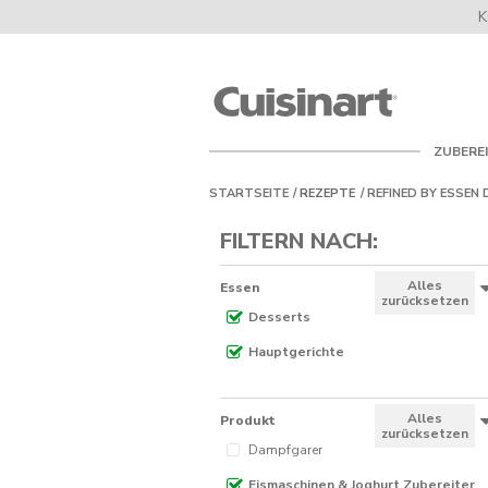
K
Cuisinart
UK
ZUBERE
STARTSEITE
REZEPTE
REFINED BY
ESSEN
FILTERN NACH:
Alles
Essen
zurücksetzen
Desserts
Hauptgerichte
Alles
Produkt
zurücksetzen
Dampfgarer
Eismaschinen & Joghurt Zubereiter