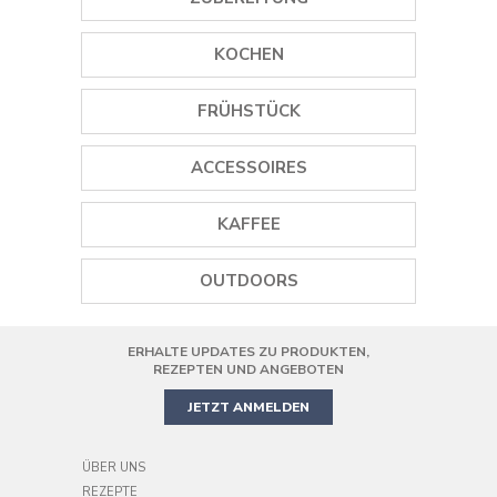
GEWÜRZMÜHLEN
KOCHEN
EISMASCHINEN
GRILLS
FRÜHSTÜCK
STABMIXER
PLANCHA GRILLS
WASSERKOCHER
ACCESSOIRES
MINI STANDMIXER
DAMPFGARER
TOASTER
WEINÖFFNER
STANDMIXER
KAFFEE
REISKOCHER
SAFTPRESSEN
GEWÜRZMÜHLEN
SMOOTHIE MAKER
KAFFEEMASCHINEN
PIZZAOFEN
OUTDOORS
KOCHGESCHIRR
HANDMIXER
KAFFEEMÜHLE
AIR FRYER
ERHALTE UPDATES ZU PRODUKTEN,
PRÄZISIONS-KÜCHENMASCHINE
MINIBACKOFEN
REZEPTEN UND ANGEBOTEN
JETZT ANMELDEN
ÜBER UNS
REZEPTE