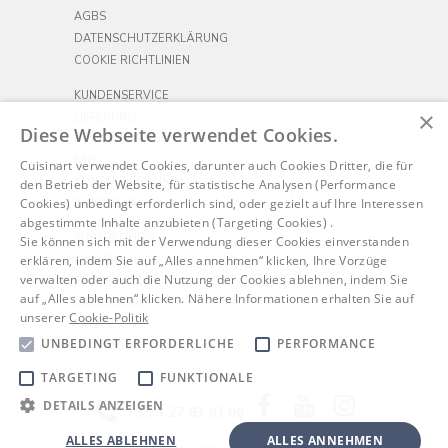
AGBS
DATENSCHUTZERKLÄRUNG
COOKIE RICHTLINIEN
KUNDENSERVICE
×
LIEFERUNG
Diese Webseite verwendet Cookies.
RÜCKSENDUNGEN
FAQ
Cuisinart verwendet Cookies, darunter auch Cookies Dritter, die für
KONTAKTIERE UNS
den Betrieb der Website, für statistische Analysen (Performance
Cookies) unbedingt erforderlich sind, oder gezielt auf Ihre Interessen
IMPRESSUM
abgestimmte Inhalte anzubieten (Targeting Cookies) .
ZUBEREITUNG
Sie können sich mit der Verwendung dieser Cookies einverstanden
erklären, indem Sie auf „Alles annehmen“ klicken, Ihre Vorzüge
KOCHEN
verwalten oder auch die Nutzung der Cookies ablehnen, indem Sie
FRÜHSTÜCK
auf „Alles ablehnen“ klicken. Nähere Informationen erhalten Sie auf
ACCESSOIRES
unserer
Cookie-Politik
KAFFEE
UNBEDINGT ERFORDERLICHE
PERFORMANCE
OUTDOORS
TARGETING
FUNKTIONALE
Facebook
YouTube
Instagram
DETAILS ANZEIGEN
+33 3 27 83 93 06
ALLES ABLEHNEN
ALLES ANNEHMEN