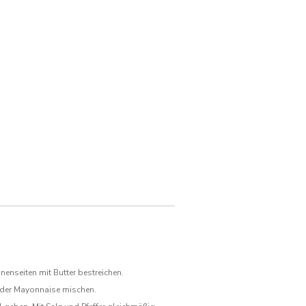
Mail
senden
nenseiten mit Butter bestreichen.
 der Mayonnaise mischen.