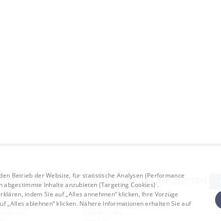
 den Betrieb der Website, für statistische Analysen (Performance
TES ZU PRODUKTEN, REZEPTEN UND ANGEBOTEN
en abgestimmte Inhalte anzubieten (Targeting Cookies) .
klären, indem Sie auf „Alles annehmen“ klicken, Ihre Vorzüge
f „Alles ablehnen“ klicken. Nähere Informationen erhalten Sie auf
SERVICE
ZUBEREITUNG