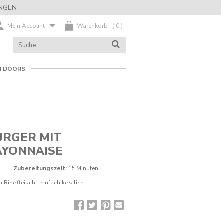
NGEN
Mein Account
Warenkorb
(
0
)
KATALOG
SUCHE
DURCHSUCHEN
TDOORS
URGER MIT
YONNAISE
Zubereitungszeit:
15 Minuten
 Rindfleisch - einfach köstlich.
Facebook
Twitter
Pinterest
Rezept
per
E-