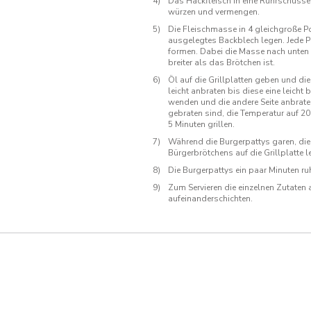
Das Hackfleisch in eine Rührschüssel
würzen und vermengen.
Die Fleischmasse in 4 gleichgroße Po
ausgelegtes Backblech legen. Jede P
formen. Dabei die Masse nach unten 
breiter als das Brötchen ist.
Öl auf die Grillplatten geben und di
leicht anbraten bis diese eine leicht
wenden und die andere Seite anbrate
gebraten sind, die Temperatur auf 20
5 Minuten grillen.
Während die Burgerpattys garen, die 
Bürgerbrötchens auf die Grillplatte l
Die Burgerpattys ein paar Minuten ru
Zum Servieren die einzelnen Zutaten
aufeinanderschichten.