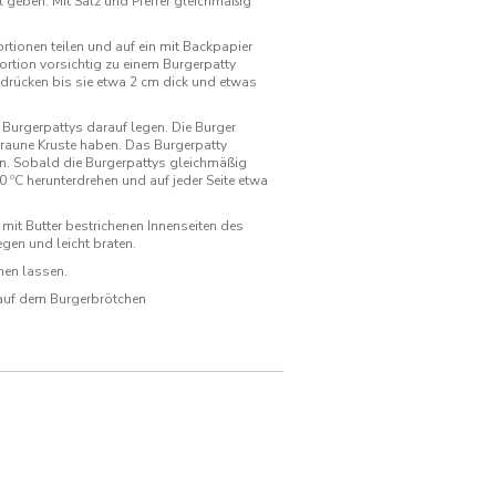
 geben. Mit Salz und Pfeffer gleichmäßig
rtionen teilen und auf ein mit Backpapier
ortion vorsichtig zu einem Burgerpatty
drücken bis sie etwa 2 cm dick und etwas
e Burgerpattys darauf legen. Die Burger
 braune Kruste haben. Das Burgerpatty
n. Sobald die Burgerpattys gleichmäßig
0 ºC herunterdrehen und auf jeder Seite etwa
mit Butter bestrichenen Innenseiten des
egen und leicht braten.
hen lassen.
 auf dem Burgerbrötchen