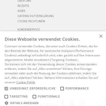
ÜBER UNS
REZEPTE
AGBS
DATENSCHUTZERKLÄRUNG
COOKIE RICHTLINIEN
KUNDENSERVICE
×
LIEFERUNG
Diese Webseite verwendet Cookies.
RÜCKSENDUNGEN
FAQ
Cuisinart verwendet Cookies, darunter auch Cookies Dritter, die für
KONTAKTIERE UNS
den Betrieb der Website, für statistische Analysen (Performance
Cookies) unbedingt erforderlich sind, oder gezielt auf Ihre Interessen
IMPRESSUM
abgestimmte Inhalte anzubieten (Targeting Cookies) .
ZUBEREITUNG
Sie können sich mit der Verwendung dieser Cookies einverstanden
erklären, indem Sie auf „Alles annehmen“ klicken, Ihre Vorzüge
KOCHEN
verwalten oder auch die Nutzung der Cookies ablehnen, indem Sie
FRÜHSTÜCK
auf „Alles ablehnen“ klicken. Nähere Informationen erhalten Sie auf
ACCESSOIRES
unserer
Cookie-Politik
KAFFEE
UNBEDINGT ERFORDERLICHE
PERFORMANCE
OUTDOORS
TARGETING
FUNKTIONALE
Facebook
YouTube
Instagram
DETAILS ANZEIGEN
+33 3 27 83 93 06