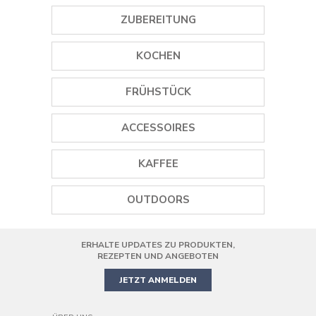
ZUBEREITUNG
GEWÜRZMÜHLEN
KOCHEN
EISMASCHINEN
GRILLS
FRÜHSTÜCK
STABMIXER
PLANCHA GRILLS
WASSERKOCHER
ACCESSOIRES
MINI STANDMIXER
DAMPFGARER
TOASTER
WEINÖFFNER
STANDMIXER
KAFFEE
REISKOCHER
SAFTPRESSEN
GEWÜRZMÜHLEN
SMOOTHIE MAKER
KAFFEEMASCHINEN
PIZZAOFEN
OUTDOORS
KOCHGESCHIRR
HANDMIXER
KAFFEEMÜHLE
AIR FRYER
ERHALTE UPDATES ZU PRODUKTEN,
PRÄZISIONS-KÜCHENMASCHINE
MINIBACKOFEN
REZEPTEN UND ANGEBOTEN
JETZT ANMELDEN