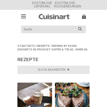
KOSTENLOSE
KOSTENLOSE
LIEFERUNG
RÜCKSENDUNGEN
MENU
Cuisinart
UK
KATALOG
SUCHE
DURCHSUCHEN
STARTSEITE
REZEPTE
REFINED BY
ESSEN
DESSERTS
(X)
PRODUKT
KAFFEE & TEE
(X)
,
MIXER
(X)
REZEPTE
SUCHE BEARBEITEN
FILTERN NACH:
Essen
Alles
zurücksetzen
Desserts
Hauptgerichte