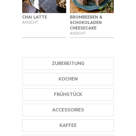
BROMBEEREN &
CHAI LATTE
Produkt
Alles
SCHOKOLADEN
ANSICHT
zurücksetzen
Eismaschinen & Joghurt Zubereiter
CHEESECAKE
ANSICHT
Kaffee & Tee
Mixer
ZUBEREITUNG
GEWÜRZMÜHLEN
KOCHEN
EISMASCHINEN
GRILLS
FRÜHSTÜCK
STABMIXER
PLANCHA GRILLS
WASSERKOCHER
ACCESSOIRES
MINI STANDMIXER
DAMPFGARER
TOASTER
WEINÖFFNER
STANDMIXER
KAFFEE
REISKOCHER
SAFTPRESSEN
GEWÜRZMÜHLEN