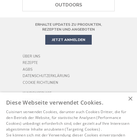
SMOOTHIE MAKER
KAFFEEMASCHINEN
PIZZAOFEN
OUTDOORS
KOCHGESCHIRR
HANDMIXER
KAFFEEMÜHLE
AIR FRYER
ERHALTE UPDATES ZU PRODUKTEN,
PRÄZISIONS-KÜCHENMASCHINE
MINIBACKOFEN
REZEPTEN UND ANGEBOTEN
JETZT ANMELDEN
ÜBER UNS
REZEPTE
AGBS
DATENSCHUTZERKLÄRUNG
COOKIE RICHTLINIEN
KUNDENSERVICE
×
LIEFERUNG
Diese Webseite verwendet Cookies.
RÜCKSENDUNGEN
Cuisinart verwendet Cookies, darunter auch Cookies Dritter, die für
FAQ
den Betrieb der Website, für statistische Analysen (Performance
KONTAKTIERE UNS
Cookies) unbedingt erforderlich sind, oder gezielt auf Ihre Interessen
IMPRESSUM
abgestimmte Inhalte anzubieten (Targeting Cookies) .
Sie können sich mit der Verwendung dieser Cookies einverstanden