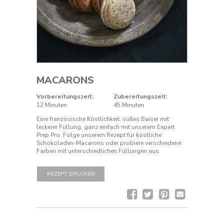
MACARONS
Vorbereitungszeit:
Zubereitungszeit:
12 Minuten
45 Minuten
Eine französische Köstlichkeit, süßes Baiser mit
leckerer Füllung, ganz einfach mit unserem Expert
Prep Pro. Folge unserem Rezept für köstliche
Schokoladen-Macarons oder probiere verschiedene
Farben mit unterschiedlichen Füllungen aus.
REZEPT DRUCKEN
Facebook
Twitter
Pinterest
Rezept
per
E-
Mail
senden