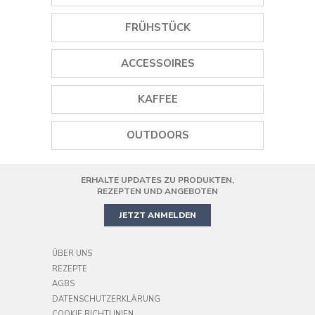
EISMASCHINEN
GRILLS
FRÜHSTÜCK
STABMIXER
PLANCHA GRILLS
WASSERKOCHER
ACCESSOIRES
MINI STANDMIXER
DAMPFGARER
TOASTER
WEINÖFFNER
STANDMIXER
KAFFEE
REISKOCHER
SAFTPRESSEN
GEWÜRZMÜHLEN
SMOOTHIE MAKER
KAFFEEMASCHINEN
PIZZAOFEN
OUTDOORS
KOCHGESCHIRR
HANDMIXER
KAFFEEMÜHLE
AIR FRYER
ERHALTE UPDATES ZU PRODUKTEN,
PRÄZISIONS-KÜCHENMASCHINE
MINIBACKOFEN
REZEPTEN UND ANGEBOTEN
JETZT ANMELDEN
ÜBER UNS
REZEPTE
AGBS
DATENSCHUTZERKLÄRUNG
COOKIE RICHTLINIEN