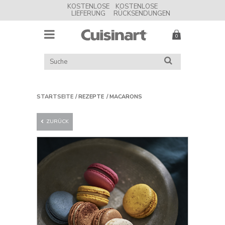
KOSTENLOSE
KOSTENLOSE
LIEFERUNG
RÜCKSENDUNGEN
MENU
Cuisinart
UK
KATALOG
SUCHE
DURCHSUCHEN
STARTSEITE
REZEPTE
MACARONS
ZURÜCK