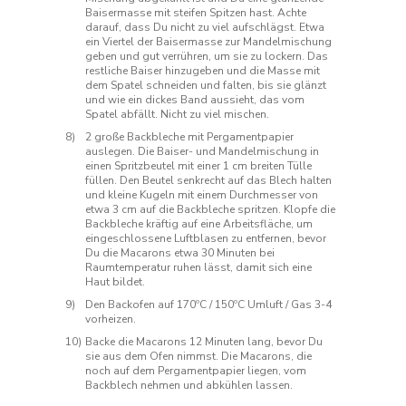
Baisermasse mit steifen Spitzen hast. Achte
darauf, dass Du nicht zu viel aufschlägst. Etwa
ein Viertel der Baisermasse zur Mandelmischung
geben und gut verrühren, um sie zu lockern. Das
restliche Baiser hinzugeben und die Masse mit
dem Spatel schneiden und falten, bis sie glänzt
und wie ein dickes Band aussieht, das vom
Spatel abfällt. Nicht zu viel mischen.
2 große Backbleche mit Pergamentpapier
auslegen. Die Baiser- und Mandelmischung in
einen Spritzbeutel mit einer 1 cm breiten Tülle
füllen. Den Beutel senkrecht auf das Blech halten
und kleine Kugeln mit einem Durchmesser von
etwa 3 cm auf die Backbleche spritzen. Klopfe die
Backbleche kräftig auf eine Arbeitsfläche, um
eingeschlossene Luftblasen zu entfernen, bevor
Du die Macarons etwa 30 Minuten bei
Raumtemperatur ruhen lässt, damit sich eine
Haut bildet.
Den Backofen auf 170ºC / 150ºC Umluft / Gas 3-4
vorheizen.
Backe die Macarons 12 Minuten lang, bevor Du
sie aus dem Ofen nimmst. Die Macarons, die
noch auf dem Pergamentpapier liegen, vom
Backblech nehmen und abkühlen lassen.