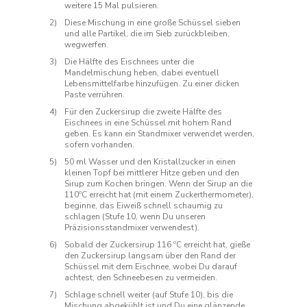
weitere 15 Mal pulsieren.
Diese Mischung in eine große Schüssel sieben
und alle Partikel, die im Sieb zurückbleiben,
wegwerfen.
Die Hälfte des Eischnees unter die
Mandelmischung heben, dabei eventuell
Lebensmittelfarbe hinzufügen. Zu einer dicken
Paste verrühren.
Für den Zuckersirup die zweite Hälfte des
Eischnees in eine Schüssel mit hohem Rand
geben. Es kann ein Standmixer verwendet werden,
sofern vorhanden.
50 ml Wasser und den Kristallzucker in einen
kleinen Topf bei mittlerer Hitze geben und den
Sirup zum Kochen bringen. Wenn der Sirup an die
110ºC erreicht hat (mit einem Zuckerthermometer),
beginne, das Eiweiß schnell schaumig zu
schlagen (Stufe 10, wenn Du unseren
Präzisionsstandmixer verwendest).
Sobald der Zuckersirup 116 ºC erreicht hat, gieße
den Zuckersirup langsam über den Rand der
Schüssel mit dem Eischnee, wobei Du darauf
achtest, den Schneebesen zu vermeiden.
Schlage schnell weiter (auf Stufe 10), bis die
Mischung abgekühlt ist und Du eine glänzende