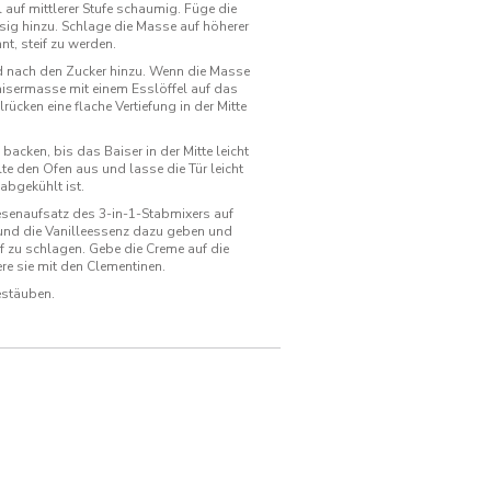
 auf mittlerer Stufe schaumig. Füge die
ig hinzu. Schlage die Masse auf höherer
nt, steif zu werden.
d nach den Zucker hinzu. Wenn die Masse
Baisermasse mit einem Esslöffel auf das
ücken eine flache Vertiefung in der Mitte
acken, bis das Baiser in der Mitte leicht
te den Ofen aus und lasse die Tür leicht
abgekühlt ist.
senaufsatz des 3-in-1-Stabmixers auf
 und die Vanilleessenz dazu geben und
if zu schlagen. Gebe die Creme auf die
e sie mit den Clementinen.
estäuben.