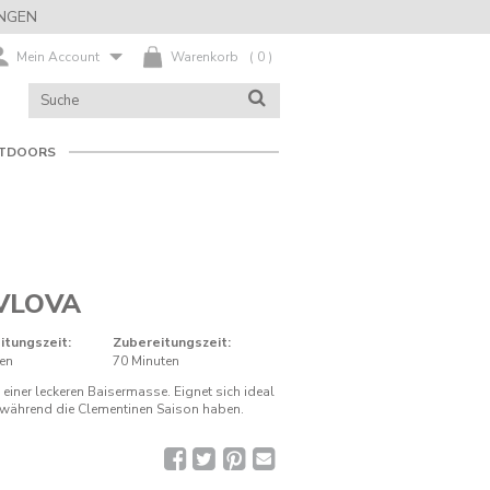
NGEN
Mein Account
Warenkorb
(
0
)
KATALOG
SUCHE
DURCHSUCHEN
TDOORS
VLOVA
itungszeit:
Zubereitungszeit:
ten
70 Minuten
einer leckeren Baisermasse. Eignet sich ideal
, während die Clementinen Saison haben.
Facebook
Twitter
Pinterest
Rezept
per
E-