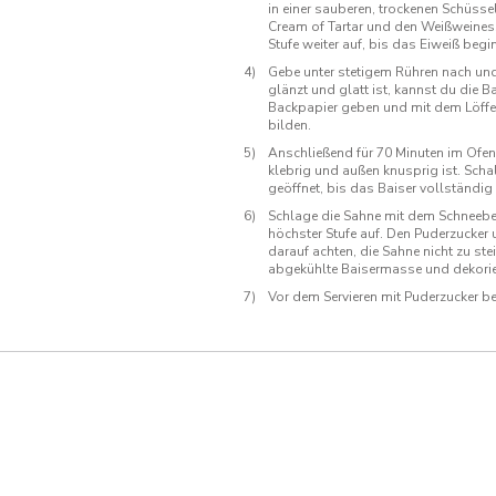
in einer sauberen, trockenen Schüssel
Cream of Tartar und den Weißweiness
Stufe weiter auf, bis das Eiweiß begin
Gebe unter stetigem Rühren nach un
glänzt und glatt ist, kannst du die 
Backpapier geben und mit dem Löffelr
bilden.
Anschließend für 70 Minuten im Ofen b
klebrig und außen knusprig ist. Schal
geöffnet, bis das Baiser vollständig 
Schlage die Sahne mit dem Schneebe
höchster Stufe auf. Den Puderzucker
darauf achten, die Sahne nicht zu ste
abgekühlte Baisermasse und dekorier
Vor dem Servieren mit Puderzucker b