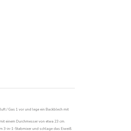
Mail
senden
uft / Gas 1 vor und lege ein Backblech mit
 mit einem Durchmesser von etwa 23 cm.
m 3-in-1-Stabmixer und schlage das Eiweiß