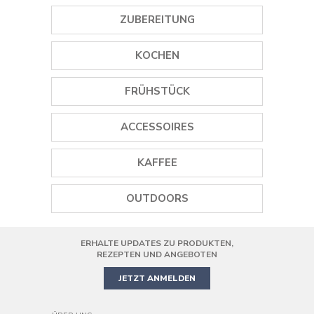
ZUBEREITUNG
GEWÜRZMÜHLEN
KOCHEN
EISMASCHINEN
GRILLS
FRÜHSTÜCK
STABMIXER
PLANCHA GRILLS
WASSERKOCHER
ACCESSOIRES
MINI STANDMIXER
DAMPFGARER
TOASTER
WEINÖFFNER
STANDMIXER
KAFFEE
REISKOCHER
SAFTPRESSEN
GEWÜRZMÜHLEN
SMOOTHIE MAKER
KAFFEEMASCHINEN
PIZZAOFEN
OUTDOORS
KOCHGESCHIRR
HANDMIXER
KAFFEEMÜHLE
AIR FRYER
ERHALTE UPDATES ZU PRODUKTEN,
PRÄZISIONS-KÜCHENMASCHINE
MINIBACKOFEN
REZEPTEN UND ANGEBOTEN
JETZT ANMELDEN