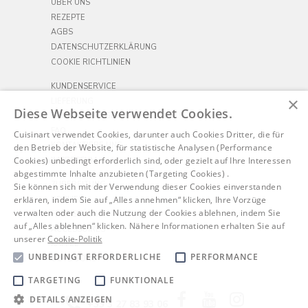
ÜBER UNS
REZEPTE
AGBS
DATENSCHUTZERKLÄRUNG
COOKIE RICHTLINIEN
KUNDENSERVICE
×
LIEFERUNG
Diese Webseite verwendet Cookies.
RÜCKSENDUNGEN
FAQ
Cuisinart verwendet Cookies, darunter auch Cookies Dritter, die für
KONTAKTIERE UNS
den Betrieb der Website, für statistische Analysen (Performance
Cookies) unbedingt erforderlich sind, oder gezielt auf Ihre Interessen
IMPRESSUM
abgestimmte Inhalte anzubieten (Targeting Cookies) .
ZUBEREITUNG
Sie können sich mit der Verwendung dieser Cookies einverstanden
erklären, indem Sie auf „Alles annehmen“ klicken, Ihre Vorzüge
KOCHEN
verwalten oder auch die Nutzung der Cookies ablehnen, indem Sie
FRÜHSTÜCK
auf „Alles ablehnen“ klicken. Nähere Informationen erhalten Sie auf
ACCESSOIRES
unserer
Cookie-Politik
KAFFEE
UNBEDINGT ERFORDERLICHE
PERFORMANCE
OUTDOORS
TARGETING
FUNKTIONALE
Facebook
YouTube
Instagram
DETAILS ANZEIGEN
+33 3 27 83 93 06