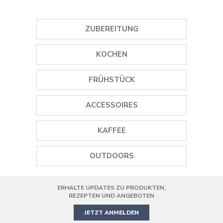
ZUBEREITUNG
GEWÜRZMÜHLEN
KOCHEN
EISMASCHINEN
GRILLS
FRÜHSTÜCK
STABMIXER
PLANCHA GRILLS
WASSERKOCHER
ACCESSOIRES
MINI STANDMIXER
DAMPFGARER
TOASTER
WEINÖFFNER
STANDMIXER
KAFFEE
REISKOCHER
SAFTPRESSEN
GEWÜRZMÜHLEN
SMOOTHIE MAKER
KAFFEEMASCHINEN
PIZZAOFEN
OUTDOORS
KOCHGESCHIRR
HANDMIXER
KAFFEEMÜHLE
AIR FRYER
ERHALTE UPDATES ZU PRODUKTEN,
PRÄZISIONS-KÜCHENMASCHINE
MINIBACKOFEN
REZEPTEN UND ANGEBOTEN
JETZT ANMELDEN