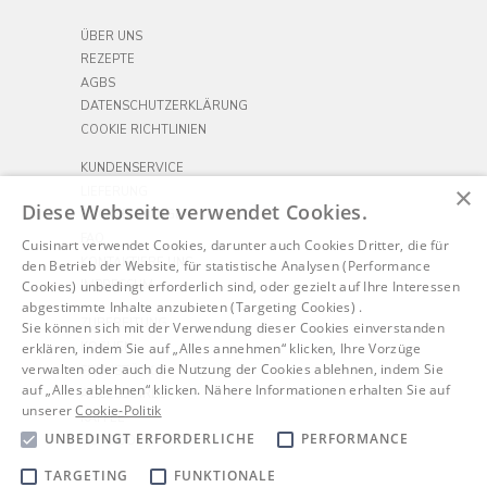
ÜBER UNS
REZEPTE
AGBS
DATENSCHUTZERKLÄRUNG
COOKIE RICHTLINIEN
KUNDENSERVICE
×
LIEFERUNG
Diese Webseite verwendet Cookies.
RÜCKSENDUNGEN
FAQ
Cuisinart verwendet Cookies, darunter auch Cookies Dritter, die für
KONTAKTIERE UNS
den Betrieb der Website, für statistische Analysen (Performance
Cookies) unbedingt erforderlich sind, oder gezielt auf Ihre Interessen
IMPRESSUM
abgestimmte Inhalte anzubieten (Targeting Cookies) .
ZUBEREITUNG
Sie können sich mit der Verwendung dieser Cookies einverstanden
erklären, indem Sie auf „Alles annehmen“ klicken, Ihre Vorzüge
KOCHEN
verwalten oder auch die Nutzung der Cookies ablehnen, indem Sie
FRÜHSTÜCK
auf „Alles ablehnen“ klicken. Nähere Informationen erhalten Sie auf
ACCESSOIRES
unserer
Cookie-Politik
KAFFEE
UNBEDINGT ERFORDERLICHE
PERFORMANCE
OUTDOORS
TARGETING
FUNKTIONALE