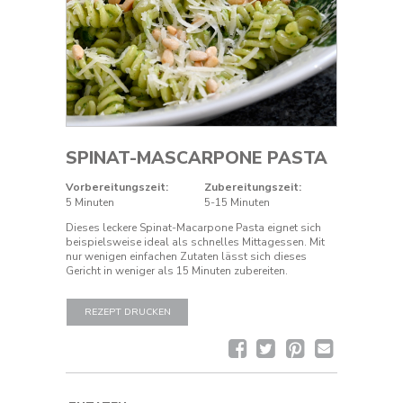
SPINAT-MASCARPONE PASTA
Vorbereitungszeit:
Zubereitungszeit:
5 Minuten
5-15 Minuten
Dieses leckere Spinat-Macarpone Pasta eignet sich
beispielsweise ideal als schnelles Mittagessen. Mit
nur wenigen einfachen Zutaten lässt sich dieses
Gericht in weniger als 15 Minuten zubereiten.
REZEPT DRUCKEN
Facebook
Twitter
Pinterest
Rezept
per
E-
Mail
senden