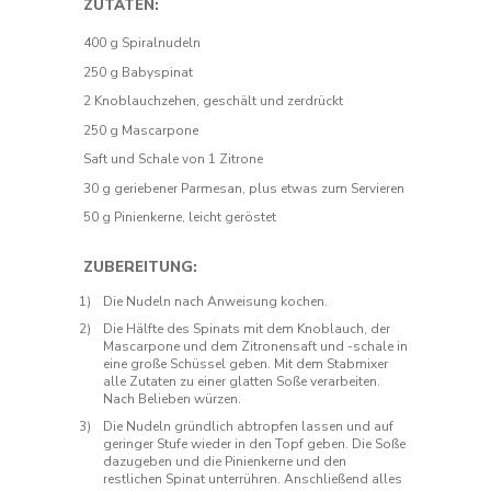
ZUTATEN:
400 g Spiralnudeln
250 g Babyspinat
2 Knoblauchzehen, geschält und zerdrückt
250 g Mascarpone
Saft und Schale von 1 Zitrone
30 g geriebener Parmesan, plus etwas zum Servieren
50 g Pinienkerne, leicht geröstet
ZUBEREITUNG:
Die Nudeln nach Anweisung kochen.
Die Hälfte des Spinats mit dem Knoblauch, der
Mascarpone und dem Zitronensaft und -schale in
eine große Schüssel geben. Mit dem Stabmixer
alle Zutaten zu einer glatten Soße verarbeiten.
Nach Belieben würzen.
Die Nudeln gründlich abtropfen lassen und auf
geringer Stufe wieder in den Topf geben. Die Soße
dazugeben und die Pinienkerne und den
restlichen Spinat unterrühren. Anschließend alles