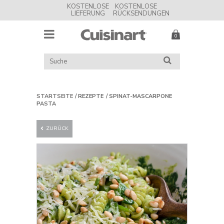
KOSTENLOSE
KOSTENLOSE
LIEFERUNG
RÜCKSENDUNGEN
MENU
Cuisinart
UK
KATALOG
SUCHE
DURCHSUCHEN
STARTSEITE
REZEPTE
SPINAT-MASCARPONE
PASTA
ZURÜCK