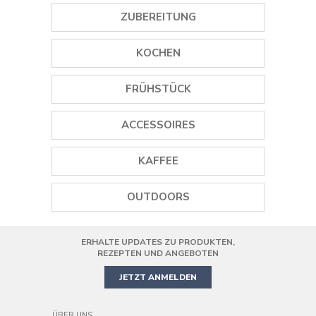
ZUBEREITUNG
GEWÜRZMÜHLEN
KOCHEN
EISMASCHINEN
GRILLS
FRÜHSTÜCK
STABMIXER
PLANCHA GRILLS
WASSERKOCHER
ACCESSOIRES
MINI STANDMIXER
DAMPFGARER
TOASTER
WEINÖFFNER
STANDMIXER
KAFFEE
REISKOCHER
SAFTPRESSEN
GEWÜRZMÜHLEN
SMOOTHIE MAKER
KAFFEEMASCHINEN
PIZZAOFEN
OUTDOORS
KOCHGESCHIRR
HANDMIXER
KAFFEEMÜHLE
AIR FRYER
ERHALTE UPDATES ZU PRODUKTEN,
PRÄZISIONS-KÜCHENMASCHINE
MINIBACKOFEN
REZEPTEN UND ANGEBOTEN
JETZT ANMELDEN
ÜBER UNS