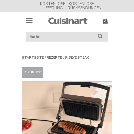
KOSTENLOSE
KOSTENLOSE
LIEFERUNG
RÜCKSENDUNGEN
MENU
Cuisinart
UK
KATALOG
SUCHE
DURCHSUCHEN
STARTSEITE
REZEPTE
RIBEYE STEAK
ZURÜCK