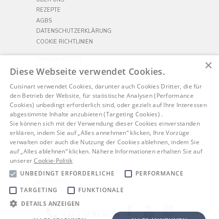
REZEPTE
AGBS
DATENSCHUTZERKLÄRUNG
COOKIE RICHTLINIEN
KUNDENSERVICE
×
Diese Webseite verwendet Cookies.
LIEFERUNG
RÜCKSENDUNGEN
Cuisinart verwendet Cookies, darunter auch Cookies Dritter, die für
FAQ
den Betrieb der Website, für statistische Analysen (Performance
KONTAKTIERE UNS
Cookies) unbedingt erforderlich sind, oder gezielt auf Ihre Interessen
IMPRESSUM
abgestimmte Inhalte anzubieten (Targeting Cookies) .
Sie können sich mit der Verwendung dieser Cookies einverstanden
ZUBEREITUNG
erklären, indem Sie auf „Alles annehmen“ klicken, Ihre Vorzüge
KOCHEN
verwalten oder auch die Nutzung der Cookies ablehnen, indem Sie
FRÜHSTÜCK
auf „Alles ablehnen“ klicken. Nähere Informationen erhalten Sie auf
unserer
Cookie-Politik
ACCESSOIRES
KAFFEE
UNBEDINGT ERFORDERLICHE
PERFORMANCE
OUTDOORS
TARGETING
FUNKTIONALE
DETAILS ANZEIGEN
Facebook
YouTube
Instagram
+33 3 27 83 93 06