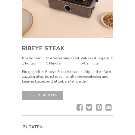
RIBEYE STEAK
Portionen:
Vorbereitungszeit:
Zubereitungszeit:
1 Portion
5 Minuten
6-8 minuten
Ein gegrilltes Ribeye Steak ist zart, saftig und einfach
zuzubereiten. Es ist ideal für alle Gelegenheiten und
kann in kürzester Zeit zubereitet werden.
REZEPT DRUCKEN
Facebook
Twitter
Pinterest
Rezept
per
E-
Mail
senden
ZUTATEN: